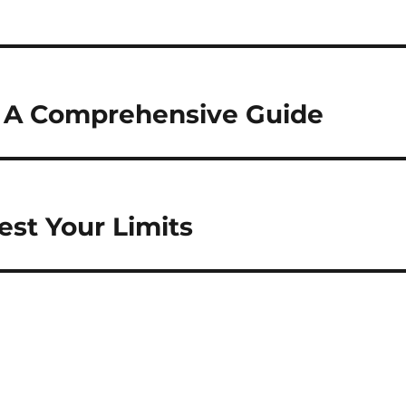
: A Comprehensive Guide
est Your Limits