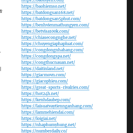
https://baobiyen.com/
https://baohiemso.net/
높
https://batdongsan168.net/
https://batdongsan5phut.com/
https://benhvienmathungyen.com/
https://betvisa100k.com/
https://chiasecongnghe.net/
https://chuyengiaphapluat.com/
https://congdongnhahang.com/
사
https://congdongspa.net/
https://congthucnauan.net/
게
https://daitinland.net/
https://giacmovn.com/
https://giacophieu.com/
https://great-sports-rivalries.com/
https://hot24h.net/
https://kenhdaubep.com/
https://laisuatvaytiennganhang.com/
https://lammehiendai.com/
https://loigiai.net/
https://nhaphumyhung.net/
https://numberdaily.co/