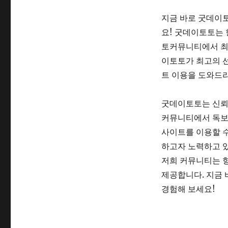
지금 바로 굿데이
요! 굿데이토토는 
토커뮤니티에서 최
이토토가 최고의 
트 이용을 도와드리
굿데이토토는 신뢰
커뮤니티에서 독보
사이트를 이용할 수
하고자 노력하고 
저희 커뮤니티는 항
제공합니다. 지금
경험해 보세요!