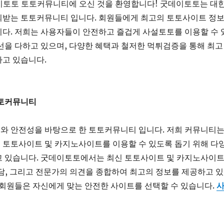
이토토 토토커뮤니티에 오신 것을 환영합니다! 굿데이토토는 대
뢰받는 토토커뮤니티 입니다. 회원들에게 최고의 토토사이트 정
다. 저희는 사용자들이 안전하고 즐겁게 사설토토를 이용할 수 
선을 다하고 있으며, 다양한 혜택과 철저한 먹튀검증을 통해 최고
하고 있습니다.
토토커뮤니티
와 안전성을 바탕으로 한 토토커뮤니티 입니다. 저희 커뮤니티
 토토사이트 및 카지노사이트를 이용할 수 있도록 돕기 위해 다
고 있습니다. 굿데이토토에서는 최신 토토사이트 및 카지노사이
담, 그리고 전문가의 의견을 종합하여 최고의 정보를 제공하고 있
 회원들은 자신에게 맞는 안전한 사이트를 선택할 수 있습니다.