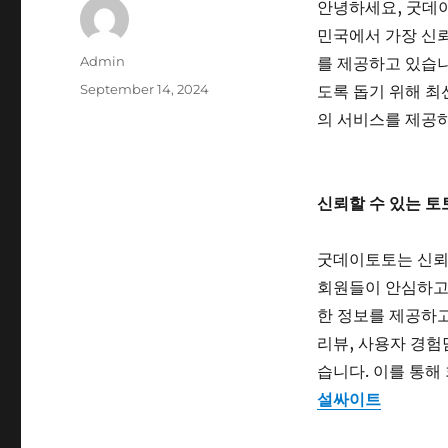
안녕하세요, 굿데
민국에서 가장 신
Author
Admin
를 제공하고 있습니
Posted
September 14, 2024
도록 돕기 위해 최
on
의 서비스를 제공
신뢰할 수 있는 
굿데이토토는 신뢰
회원들이 안심하고
한 정보를 제공하
리뷰, 사용자 경험
습니다. 이를 통해
설싸이트