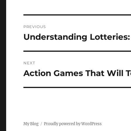
Post
PREVIOUS
navigation
Understanding Lotteries
Previous
post:
NEXT
Action Games That Will T
Next
post:
My Blog
Proudly powered by WordPress