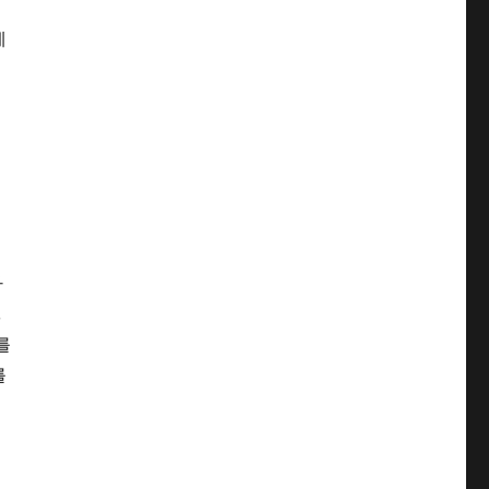
세
데
토
사
.
를
를