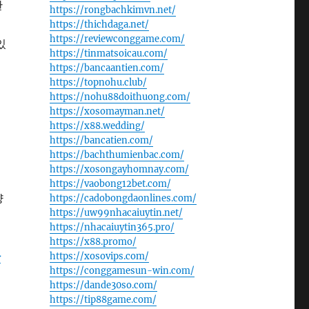
한
https://rongbachkimvn.net/
보
https://thichdaga.net/
https://reviewconggame.com/
있
https://tinmatsoicau.com/
https://bancaantien.com/
https://topnohu.club/
https://nohu88doithuong.com/
https://xosomayman.net/
https://x88.wedding/
https://bancatien.com/
https://bachthumienbac.com/
https://xosongayhomnay.com/
는
https://vaobong12bet.com/
양
https://cadobongdaonlines.com/
https://uw99nhacaiuytin.net/
트
https://nhacaiuytin365.pro/
https://x88.promo/
사
https://xosovips.com/
https://conggamesun-win.com/
https://dande30so.com/
https://tip88game.com/